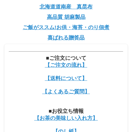
北海道道南産 真昆布
高品質 胡麻製品
ご飯がススム!お供・海苔・のり佃煮
喜ばれる贈答品
■ご注文について
【ご注文の流れ】
【送料について】
【よくあるご質問】
■お役立ち情報
【お茶の美味しい入れ方】
【のし紙】